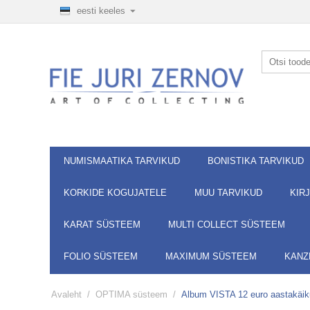
eesti keeles
NUMISMAATIKA TARVIKUD
BONISTIKA TARVIKUD
KORKIDE KOGUJATELE
MUU TARVIKUD
KIR
KARAT SÜSTEEM
MULTI COLLECT SÜSTEEM
FOLIO SÜSTEEM
MAXIMUM SÜSTEEM
KANZL
Avaleht
/
OPTIMA süsteem
/
Album VISTA 12 euro aastakäiku