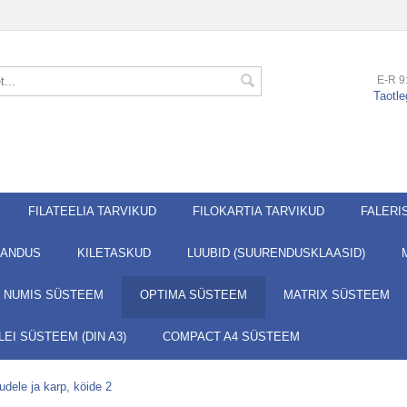
E-R 9
Taotle
FILATEELIA TARVIKUD
FILOKARTIA TARVIKUD
FALERI
JANDUS
KILETASKUD
LUUBID (SUURENDUSKLAASID)
NUMIS SÜSTEEM
OPTIMA SÜSTEEM
MATRIX SÜSTEEM
EI SÜSTEEM (DIN A3)
COMPACT A4 SÜSTEEM
dele ja karp, köide 2