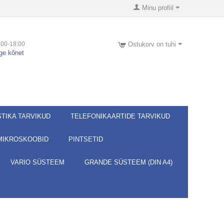
Minu profiil
:00-18:00
Ostukorv on tuhi
ge kõnet
STIKA TARVIKUD
TELEFONIKAARTIDE TARVIKUD
MIKROSKOOBID
PINTSETID
VARIO SÜSTEEM
GRANDE SÜSTEEM (DIN A4)