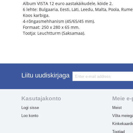
Album VISTA 12 euro aastakäikudele, köide 2.
6 lehte: Bulgaaria, Eesti, Läti, Leedu, Malta, Poola, Rum
Koos karbiga.
4-rõngasmehhanism (45/65/45 mm).
Formaat: 250 x 280 x 65 mm.
Tootja: Leuchtturm (Saksamaa).
Liitu uudiskirjaga
Kasutajakonto
Meie e
Logi sisse
Meist
Loo konto
Võta meieg
Kinkekaardi
Tootjad