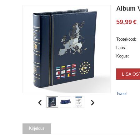
Album V
59,99
€
Tootekood:
Laos:
Kogus:
LISA OS
Tweet
Kirjeldus