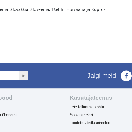
eenia, Slovakkia, Sloveenia, Tšehhi, Horvaatia ja Küpros.
Jalgi meid
-pood
Kasutajateenus
Teie tellimuse kohta
a ühendust
Soovinimekiri
d
Toodete võrdlusnimekiri