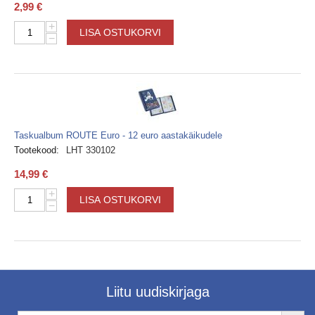
2,99
€
+
LISA OSTUKORVI
−
Taskualbum ROUTE Euro - 12 euro aastakäikudele
Tootekood:
LHT 330102
14,99
€
+
LISA OSTUKORVI
−
Liitu uudiskirjaga