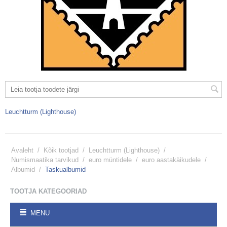
Leuchtturm (Lighthouse)
Avaleht
/
Kõik tootjad
/
Leuchtturm (Lighthouse)
/
Numismaatika tarvikud
/
euro müntidele
/
euro aastakäikudele
/
Albumid
/
Taskualbumid
TOOTJA KATEGOORIAD
MENU